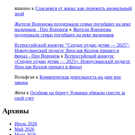
яшкино
к
Спасаемся от жары: как пережить аномальный
зной
Жители Воронежа поддержали семьи погибших на реке
мальчиков - Про Воронеж
к
Жители Воронежа
поддержали семьи погибших на реке мальчиков
Всероссийский конкурс "Сердце отдаю детям — 2025":
Новоусманский педагог Ярослав Козлов прошел в
финал - Про Воронеж
к
Всероссийский конкурс
«Сердце отдаю детям — 2025»: Новоусманский педагог
Ярослав Козлов прошел в финал
Вольфган
к
Коммерческая деятельность на даче вне
закона
Женя
к
Особняк на берегу Усманки обязали снести за
свой счет
Архивы
Июль 2026
Май 2026
Март 2026