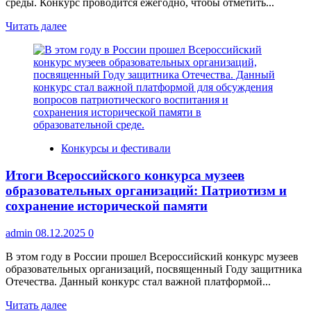
среды. Конкурс проводится ежегодно, чтобы отметить...
Прочитать
Читать далее
больше
о
Конкурс
на
соискание
премии
главы
городского
округа
Конкурсы и фестивали
Воронеж
в
Итоги Всероссийского конкурса музеев
сфере
охраны
образовательных организаций: Патриотизм и
окружающей
сохранение исторической памяти
среды
(2026 год)
admin
08.12.2025
0
В этом году в России прошел Всероссийский конкурс музеев
образовательных организаций, посвященный Году защитника
Отечества. Данный конкурс стал важной платформой...
Прочитать
Читать далее