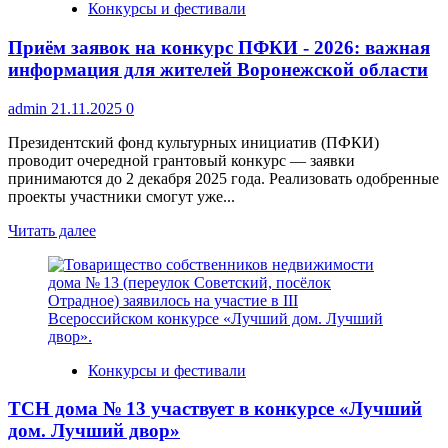
Конкурсы и фестивали
на
конкурсе
Приём заявок на конкурс ПФКИ ‑ 2026: важная
«Симфония
талантов»
информация для жителей Воронежской области
admin
21.11.2025
0
Президентский фонд культурных инициатив (ПФКИ)
проводит очередной грантовый конкурс — заявки
принимаются до 2 декабря 2025 года. Реализовать одобренные
проекты участники смогут уже...
Прочитать
Читать далее
больше
о
Приём
заявок
на
конкурс
ПФКИ
Конкурсы и фестивали
‑
2026:
ТСН дома № 13 участвует в конкурсе «Лучший
важная
информация
дом. Лучший двор»
для