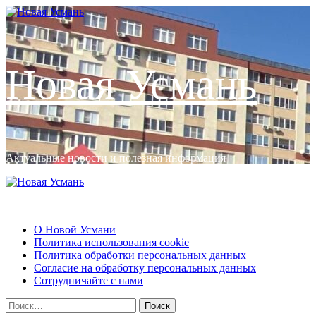
Перейти
к
содержимому
Новая Усмань
Актуальные новости и полезная информация
Основное
меню
Новая Усмань
О Новой Усмани
Политика использования cookie
Политика обработки персональных данных
Согласие на обработку персональных данных
Сотрудничайте с нами
Найти: