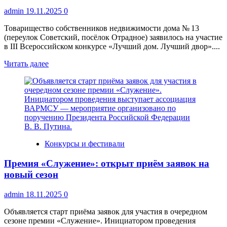
жителей
admin
19.11.2025
0
Воронежской
области
Товарищество собственников недвижимости дома № 13
(переулок Советский, посёлок Отрадное) заявилось на участие
в III Всероссийском конкурсе «Лучший дом. Лучший двор»....
Прочитать
Читать далее
больше
о
ТСН
дома
№ 13
участвует
в
конкурсе
Конкурсы и фестивали
«Лучший
дом.
Премия «Служение»: открыт приём заявок на
Лучший
двор»
новый сезон
admin
18.11.2025
0
Объявляется старт приёма заявок для участия в очередном
сезоне премии «Служение». Инициатором проведения