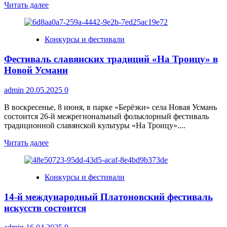
Прочитать
Читать далее
больше
о
Всероссийский
Конкурсы и фестивали
конкурс
«Сердце
Фестиваль славянских традиций «На Троицу» в
отдаю
детям
Новой Усмани
—
2025»:
admin
20.05.2025
0
Новоусманский
педагог
В воскресенье, 8 июня, в парке «Берёзки» села Новая Усмань
Ярослав
состоится 26-й межрегиональный фольклорный фестиваль
Козлов
традиционной славянской культуры «На Троицу»....
прошел
в
Прочитать
Читать далее
финал
больше
о
Фестиваль
Конкурсы и фестивали
славянских
традиций
14-й международный Платоновский фестиваль
«На
Троицу»
искусств состоится
в
Новой