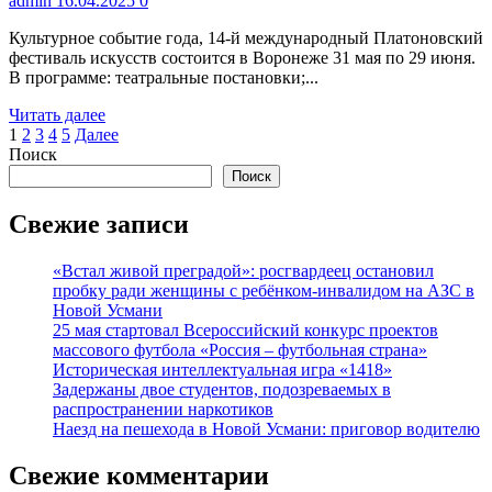
admin
16.04.2025
0
Усмани
Культурное событие года, 14-й международный Платоновский
фестиваль искусств состоится в Воронеже 31 мая по 29 июня.
В программе: театральные постановки;...
Прочитать
Читать далее
Пагинация
больше
1
2
3
4
5
Далее
о
Поиск
записей
14-
Поиск
й
международный
Свежие записи
Платоновский
фестиваль
«Встал живой преградой»: росгвардеец остановил
искусств
пробку ради женщины с ребёнком-инвалидом на АЗС в
состоится
Новой Усмани
25 мая стартовал Всероссийский конкурс проектов
массового футбола «Россия – футбольная страна»
Историческая интеллектуальная игра «1418»
Задержаны двое студентов, подозреваемых в
распространении наркотиков
Наезд на пешехода в Новой Усмани: приговор водителю
Свежие комментарии