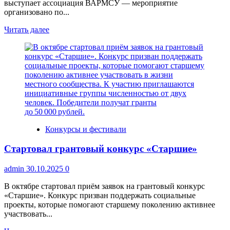
выступает ассоциация ВАРМСУ — мероприятие
организовано по...
Прочитать
Читать далее
больше
о
Премия
«Служение»:
открыт
приём
заявок
на
новый
сезон
Конкурсы и фестивали
Стартовал грантовый конкурс «Старшие»
admin
30.10.2025
0
В октябре стартовал приём заявок на грантовый конкурс
«Старшие». Конкурс призван поддержать социальные
проекты, которые помогают старшему поколению активнее
участвовать...