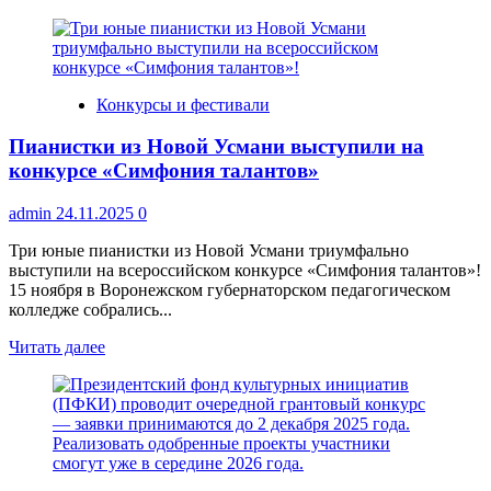
больше
о
Итоги
Всероссийского
конкурса
Конкурсы и фестивали
музеев
образовательных
Пианистки из Новой Усмани выступили на
организаций:
Патриотизм
конкурсе «Симфония талантов»
и
сохранение
admin
24.11.2025
0
исторической
памяти
Три юные пианистки из Новой Усмани триумфально
выступили на всероссийском конкурсе «Симфония талантов»!
15 ноября в Воронежском губернаторском педагогическом
колледже собрались...
Прочитать
Читать далее
больше
о
Пианистки
из
Новой
Усмани
выступили