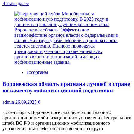
Прочитать
Читать далее
больше
о
7
октября
в
России
празднуют
День
беременных
Госорганы
Воронежская область признана лучшей в стране
по качеству мобилизационной подготовки
admin
26.09.2025
0
25 сентября в Воронеж посетила делегация Главного
организационно-мобилизационного управления Генерального
штаба ВС РФ и организационно-мобилизационного
управления штаба Московского военного округа....