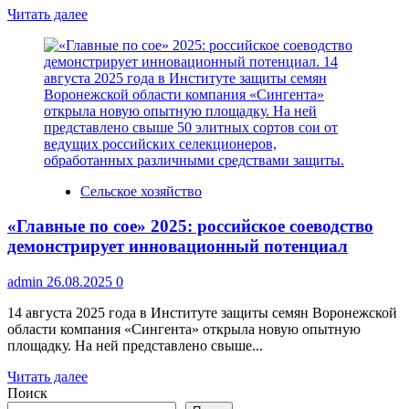
Прочитать
Читать далее
больше
о
Воронежская
область
признана
лучшей
в
стране
по
качеству
Сельское хозяйство
мобилизационной
подготовки
«Главные по сое» 2025: российское соеводство
демонстрирует инновационный потенциал
admin
26.08.2025
0
14 августа 2025 года в Институте защиты семян Воронежской
области компания «Сингента» открыла новую опытную
площадку. На ней представлено свыше...
Прочитать
Читать далее
больше
Поиск
о