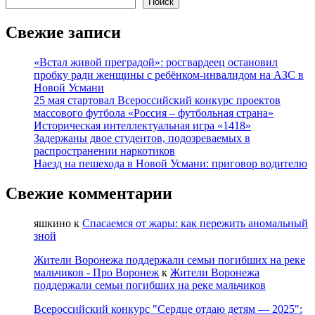
Поиск
«Главные
по
Свежие записи
сое»
2025:
«Встал живой преградой»: росгвардеец остановил
российское
пробку ради женщины с ребёнком-инвалидом на АЗС в
соеводство
Новой Усмани
демонстрирует
25 мая стартовал Всероссийский конкурс проектов
инновационный
массового футбола «Россия – футбольная страна»
потенциал
Историческая интеллектуальная игра «1418»
Задержаны двое студентов, подозреваемых в
распространении наркотиков
Наезд на пешехода в Новой Усмани: приговор водителю
Свежие комментарии
яшкино
к
Спасаемся от жары: как пережить аномальный
зной
Жители Воронежа поддержали семьи погибших на реке
мальчиков - Про Воронеж
к
Жители Воронежа
поддержали семьи погибших на реке мальчиков
Всероссийский конкурс "Сердце отдаю детям — 2025":