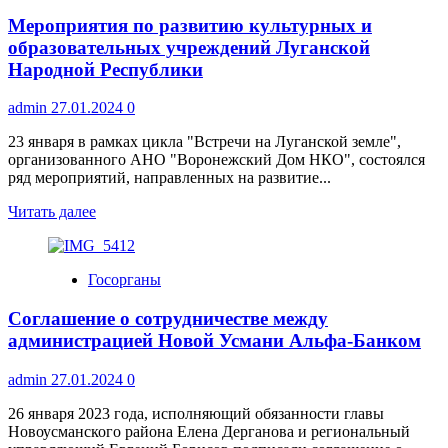
выступила
Мероприятия по развитию культурных и
с
просьбой
образовательных учреждений Луганской
наградить
Народной Республики
кадетов
за
admin
27.01.2024
0
их
отвагу
23 января в рамках цикла "Встречи на Луганской земле",
и
организованного АНО "Воронежский Дом НКО", состоялся
самоотверженность
ряд мероприятий, направленных на развитие...
Прочитать
Читать далее
больше
о
Мероприятия
Госорганы
по
развитию
Соглашение о сотрудничестве между
культурных
и
администрацией Новой Усмани Альфа-Банком
образовательных
учреждений
admin
27.01.2024
0
Луганской
Народной
26 января 2023 года, исполняющий обязанности главы
Республики
Новоусманского района Елена Дерганова и региональный