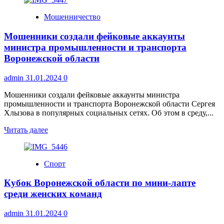
о
Белгородские
Мошенничество
школьники
вернулись
Мошенники создали фейковые аккаунты
домой
после
министра промышленности и транспорта
незабываемого
Воронежской области
отдыха
в
admin
31.01.2024
0
лагере
«Голубой
Мошенники создали фейковые аккаунты министра
экран»
промышленности и транспорта Воронежской области Сергея
Хлызова в популярных социальных сетях. Об этом в среду,...
Прочитать
Читать далее
больше
о
Мошенники
Спорт
создали
фейковые
Кубок Воронежской области по мини-лапте
аккаунты
министра
среди женских команд
промышленности
и
admin
31.01.2024
0
транспорта