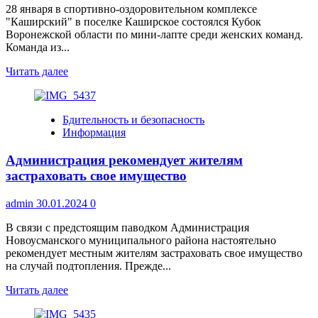
Воронежской
28 января в спортивно-оздоровительном комплексе
области
"Каширский" в поселке Каширское состоялся Кубок
Воронежской области по мини-лапте среди женских команд.
Команда из...
Прочитать
Читать далее
больше
о
Кубок
Бдительность и безопасность
Воронежской
Информация
области
по
Администрация рекомендует жителям
мини-
лапте
застраховать свое имущество
среди
женских
admin
30.01.2024
0
команд
В связи с предстоящим паводком Администрация
Новоусманского муниципального района настоятельно
рекомендует местным жителям застраховать свое имущество
на случай подтопления. Прежде...
Прочитать
Читать далее
больше
о