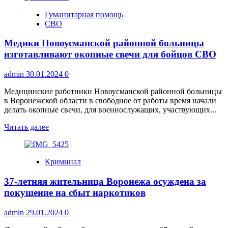
Администрация
Гуманитарная помощь
рекомендует
СВО
жителям
застраховать
Медики Новоусманской районной больницы
свое
имущество
изготавливают окопные свечи для бойцов СВО
admin
30.01.2024
0
Медицинские работники Новоусманской районной больницы
в Воронежской области в свободное от работы время начали
делать окопные свечи, для военнослужащих, участвующих...
Прочитать
Читать далее
больше
о
Медики
Криминал
Новоусманской
районной
37-летняя жительница Воронежа осуждена за
больницы
изготавливают
покушение на сбыт наркотиков
окопные
свечи
admin
29.01.2024
0
для
бойцов