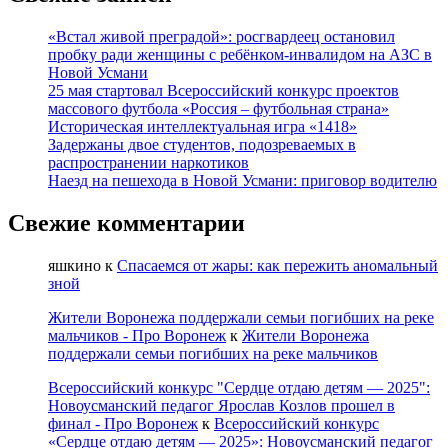
прорыва
плотины
«Встал живой преградой»: росгвардеец остановил
в
пробку ради женщины с ребёнком-инвалидом на АЗС в
Воронежской
Новой Усмани
области
25 мая стартовал Всероссийский конкурс проектов
массового футбола «Россия – футбольная страна»
Историческая интеллектуальная игра «1418»
Задержаны двое студентов, подозреваемых в
распространении наркотиков
Наезд на пешехода в Новой Усмани: приговор водителю
Свежие комментарии
яшкино
к
Спасаемся от жары: как пережить аномальный
зной
Жители Воронежа поддержали семьи погибших на реке
мальчиков - Про Воронеж
к
Жители Воронежа
поддержали семьи погибших на реке мальчиков
Всероссийский конкурс "Сердце отдаю детям — 2025":
Новоусманский педагог Ярослав Козлов прошел в
финал - Про Воронеж
к
Всероссийский конкурс
«Сердце отдаю детям — 2025»: Новоусманский педагог