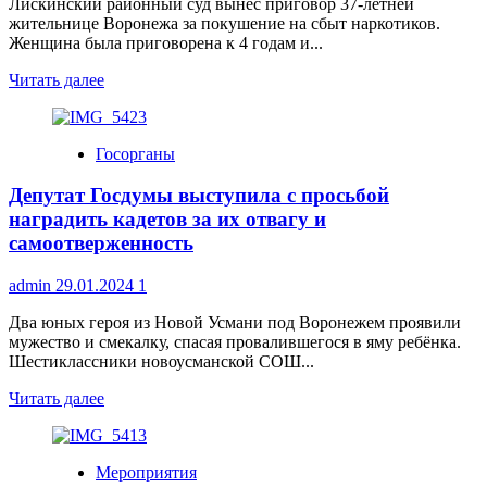
Лискинский районный суд вынес приговор 37-летней
СВО
жительнице Воронежа за покушение на сбыт наркотиков.
Женщина была приговорена к 4 годам и...
Прочитать
Читать далее
больше
о
37-
Госорганы
летняя
жительница
Депутат Госдумы выступила с просьбой
Воронежа
осуждена
наградить кадетов за их отвагу и
за
самоотверженность
покушение
на
admin
29.01.2024
1
сбыт
наркотиков
Два юных героя из Новой Усмани под Воронежем проявили
мужество и смекалку, спасая провалившегося в яму ребёнка.
Шестиклассники новоусманской СОШ...
Прочитать
Читать далее
больше
о
Депутат
Мероприятия
Госдумы