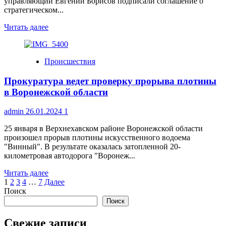
управляющий Евгений Борисов подписали соглашение о
стратегическом...
Прочитать
Читать далее
больше
о
Соглашение
Происшествия
о
сотрудничестве
Прокуратура ведет проверку прорыва плотины
между
администрацией
в Воронежской области
Новой
Усмани
admin
26.01.2024
1
Альфа-
Банком
25 января в Верхнехавском районе Воронежской области
произошел прорыв плотины искусственного водоема
"Винный". В результате оказалась затопленной 20-
километровая автодорога "Воронеж...
Прочитать
Читать далее
Пагинация
больше
1
2
3
4
…
7
Далее
о
Поиск
записей
Прокуратура
Поиск
ведет
проверку
Свежие записи