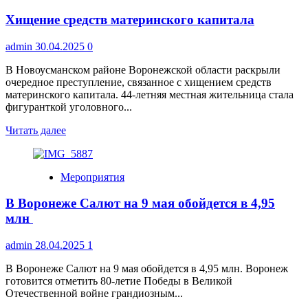
за
Хищение средств материнского капитала
ценами
на
майские
admin
30.04.2025
0
праздники
В Новоусманском районе Воронежской области раскрыли
очередное преступление, связанное с хищением средств
материнского капитала. 44-летняя местная жительница стала
фигуранткой уголовного...
Прочитать
Читать далее
больше
о
Хищение
Мероприятия
средств
материнского
В Воронеже Салют на 9 мая обойдется в 4,95
капитала
млн
admin
28.04.2025
1
В Воронеже Салют на 9 мая обойдется в 4,95 млн. Воронеж
готовится отметить 80-летие Победы в Великой
Отечественной войне грандиозным...