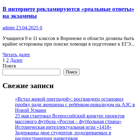
ржавчиной:
В интернете рекламируются «реальные ответы»
как
жители
на экзамены
Красных
Песков
admin
23.04.2025
0
остались
без
Учащиеся 9 и 11 классов в Воронеже и области должны быть
воды
крайне осторожны при поиске помощи в подготовке к ЕГЭ...
Прочитать
Читать далее
Пагинация
больше
1
2
Далее
о
Поиск
записей
В
Поиск
интернете
рекламируются
Свежие записи
«реальные
ответы»
«Встал живой преградой»: росгвардеец остановил
на
пробку ради женщины с ребёнком-инвалидом на АЗС в
экзамены
Новой Усмани
25 мая стартовал Всероссийский конкурс проектов
массового футбола «Россия – футбольная страна»
Историческая интеллектуальная игра «1418»
Задержаны двое студентов, подозреваемых в
распространении наркотиков