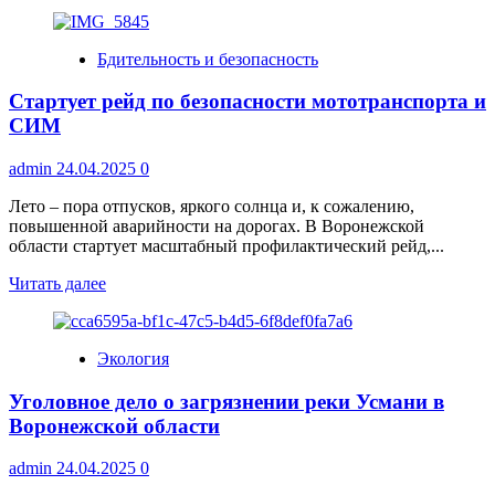
больше
о
Отправляемся
Бдительность и безопасность
в
Усманский
Стартует рейд по безопасности мототранспорта и
бор
на
СИМ
поезде
«Бобренок»:
admin
24.04.2025
0
путешествие
в
Лето – пора отпусков, яркого солнца и, к сожалению,
сердце
повышенной аварийности на дорогах. В Воронежской
заповедника
области стартует масштабный профилактический рейд,...
Прочитать
Читать далее
больше
о
Стартует
Экология
рейд
по
Уголовное дело о загрязнении реки Усмани в
безопасности
мототранспорта
Воронежской области
и
СИМ
admin
24.04.2025
0