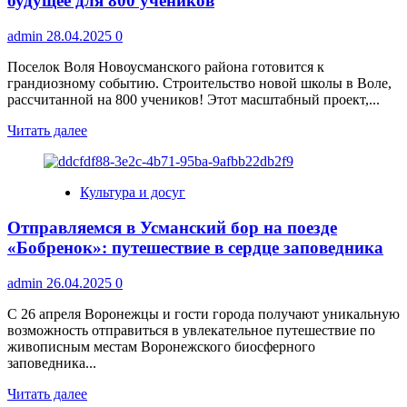
будущее для 800 учеников
Воронежской
области
admin
28.04.2025
0
Поселок Воля Новоусманского района готовится к
грандиозному событию. Строительство новой школы в Воле,
рассчитанной на 800 учеников! Этот масштабный проект,...
Прочитать
Читать далее
больше
о
Строительство
Культура и досуг
новой
школы
Отправляемся в Усманский бор на поезде
в
Воле:
«Бобренок»: путешествие в сердце заповедника
Светлое
будущее
admin
26.04.2025
0
для
800
С 26 апреля Воронежцы и гости города получают уникальную
учеников
возможность отправиться в увлекательное путешествие по
живописным местам Воронежского биосферного
заповедника...
Прочитать
Читать далее