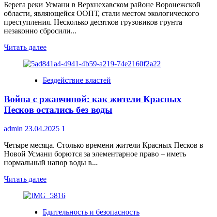
Берега реки Усмани в Верхнехавском районе Воронежской
области, являющейся ООПТ, стали местом экологического
преступления. Несколько десятков грузовиков грунта
незаконно сбросили...
Прочитать
Читать далее
больше
о
Уголовное
Бездействие властей
дело
о
Война с ржавчиной: как жители Красных
загрязнении
реки
Песков остались без воды
Усмани
в
admin
23.04.2025
1
Воронежской
области
Четыре месяца. Столько времени жители Красных Песков в
Новой Усмани борются за элементарное право – иметь
нормальный напор воды в...
Прочитать
Читать далее
больше
о
Война
Бдительность и безопасность
с