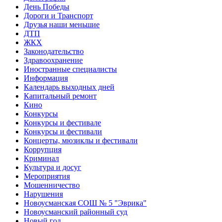
День Победы
Дороги и Транспорт
Друзья наши меньшие
ДТП
ЖКХ
Законодательство
Здравоохранение
Иностранные специалисты
Информация
Календарь выходных дней
Капитальный ремонт
Кино
Конкурсы
Конкурсы и фестивале
Конкурсы и фестивали
Концерты, мюзиклы и фестивали
Коррупция
Криминал
Культура и досуг
Мероприятия
Мошенничество
Нарушения
Новоусманская СОШ № 5 "Эврика"
Новоусманский районный суд
Новый год