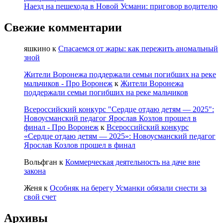
Наезд на пешехода в Новой Усмани: приговор водителю
Свежие комментарии
яшкино
к
Спасаемся от жары: как пережить аномальный
зной
Жители Воронежа поддержали семьи погибших на реке
мальчиков - Про Воронеж
к
Жители Воронежа
поддержали семьи погибших на реке мальчиков
Всероссийский конкурс "Сердце отдаю детям — 2025":
Новоусманский педагог Ярослав Козлов прошел в
финал - Про Воронеж
к
Всероссийский конкурс
«Сердце отдаю детям — 2025»: Новоусманский педагог
Ярослав Козлов прошел в финал
Вольфган
к
Коммерческая деятельность на даче вне
закона
Женя
к
Особняк на берегу Усманки обязали снести за
свой счет
Архивы