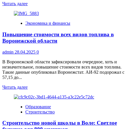
Прочитать
Читать далее
больше
о
В
Экономика и финансы
Воронеже
Салют
Повышение стоимости всех видов топлива в
на
9
Воронежской области
мая
обойдется
admin
28.04.2025
0
в
4,95
В Воронежской области зафиксировали очередное, хоть и
млн
незначительное, повышение стоимости всех видов топлива.
Такие данные опубликовал Воронежстат. АИ-92 подорожал с
57,15 до...
Прочитать
Читать далее
больше
о
Повышение
Образование
стоимости
Строительство
всех
видов
Строительство новой школы в Воле: Светлое
топлива
в