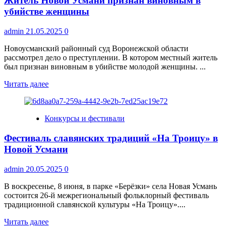
Житель Новой Усмани признан виновным в
на
берегу
убийстве женщины
реки
Воронеж
admin
21.05.2025
0
Новоусманский районный суд Воронежской области
рассмотрел дело о преступлении. В котором местный житель
был признан виновным в убийстве молодой женщины. ...
Прочитать
Читать далее
больше
о
Житель
Конкурсы и фестивали
Новой
Усмани
Фестиваль славянских традиций «На Троицу» в
признан
виновным
Новой Усмани
в
убийстве
admin
20.05.2025
0
женщины
В воскресенье, 8 июня, в парке «Берёзки» села Новая Усмань
состоится 26-й межрегиональный фольклорный фестиваль
традиционной славянской культуры «На Троицу»....
Прочитать
Читать далее