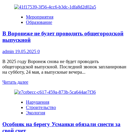
больше
о
Фестиваль
Мероприятия
славянских
Образование
традиций
«На
В Воронеже не будет проводить общегородской
Троицу»
в
выпускной
Новой
Усмани
admin
19.05.2025
0
В 2025 году Воронеж снова не будет проводить
общегородской выпускной. Последний звонок запланирован
на субботу, 24 мая, а выпускные вечера...
Прочитать
Читать далее
больше
о
В
Нарушения
Воронеже
Строительство
не
Экология
будет
проводить
Особняк на берегу Усманки обязали снести за
общегородской
выпускной
свой счет