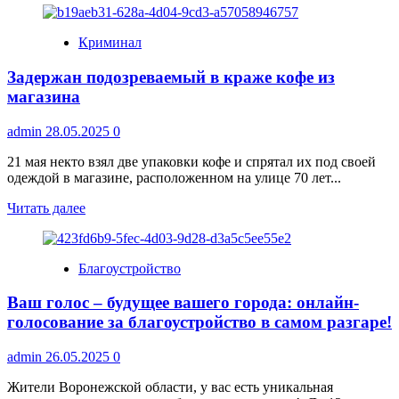
о
18
Криминал
млн,
35
Задержан подозреваемый в краже кофе из
участков
и
магазина
тень
мошеннической
admin
28.05.2025
0
схемы
21 мая некто взял две упаковки кофе и спрятал их под своей
одеждой в магазине, расположенном на улице 70 лет...
Прочитать
Читать далее
больше
о
Задержан
Благоустройство
подозреваемый
в
Ваш голос – будущее вашего города: онлайн-
краже
кофе
голосование за благоустройство в самом разгаре!
из
магазина
admin
26.05.2025
0
Жители Воронежской области, у вас есть уникальная