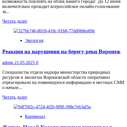
возможность повлиять на облик вашего города! До 12 июня
включительно проходит всероссийское онлайн-голосование
за...
Прочитать
Читать далее
больше
о
Ваш
Экология
голос
–
Реакция на нарушения на берегу реки Воронеж
будущее
вашего
города:
admin
21.05.2025
0
онлайн-
голосование
Специалисты отдела надзора министерства природных
за
ресурсов и экологии Воронежской области оперативно
благоустройство
отреагировали на появившуюся информацию в местных СМИ
в
о начале...
самом
Прочитать
Читать далее
разгаре!
больше
о
Реакция
Криминал
на
нарушения