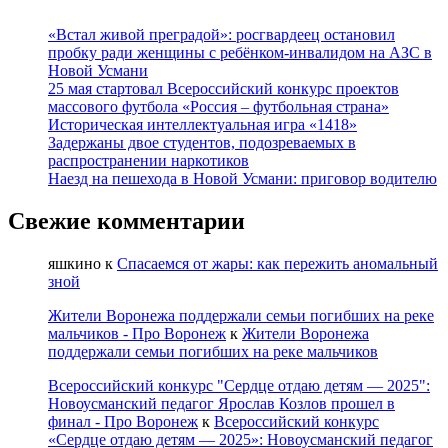
художественной
«Встал живой преградой»: росгвардеец остановил
гимнастике
пробку ради женщины с ребёнком-инвалидом на АЗС в
подошел
Новой Усмани
к
25 мая стартовал Всероссийский конкурс проектов
концу
массового футбола «Россия – футбольная страна»
Историческая интеллектуальная игра «1418»
Задержаны двое студентов, подозреваемых в
распространении наркотиков
Наезд на пешехода в Новой Усмани: приговор водителю
Свежие комментарии
яшкино
к
Спасаемся от жары: как пережить аномальный
зной
Жители Воронежа поддержали семьи погибших на реке
мальчиков - Про Воронеж
к
Жители Воронежа
поддержали семьи погибших на реке мальчиков
Всероссийский конкурс "Сердце отдаю детям — 2025":
Новоусманский педагог Ярослав Козлов прошел в
финал - Про Воронеж
к
Всероссийский конкурс
«Сердце отдаю детям — 2025»: Новоусманский педагог