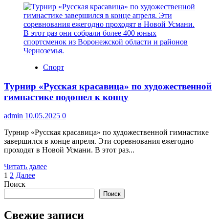
о
Курение
на
общих
подъездных
балконах
может
Спорт
обернуться
штрафом
Турнир «Русская красавица» по художественной
гимнастике подошел к концу
admin
10.05.2025
0
Турнир «Русская красавица» по художественной гимнастике
завершился в конце апреля. Эти соревнования ежегодно
проходят в Новой Усмани. В этот раз...
Прочитать
Читать далее
Пагинация
больше
1
2
Далее
о
Поиск
записей
Турнир
Поиск
«Русская
красавица»
Свежие записи
по