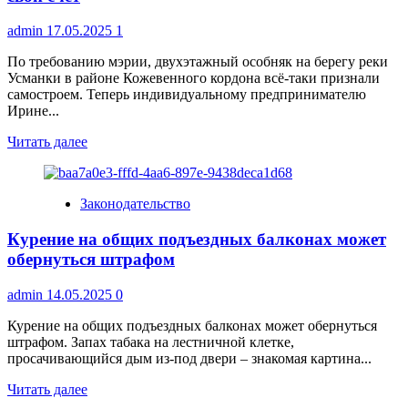
admin
17.05.2025
1
По требованию мэрии, двухэтажный особняк на берегу реки
Усманки в районе Кожевенного кордона всё-таки признали
самостроем. Теперь индивидуальному предпринимателю
Ирине...
Прочитать
Читать далее
больше
о
Особняк
Законодательство
на
берегу
Курение на общих подъездных балконах может
Усманки
обязали
обернуться штрафом
снести
за
admin
14.05.2025
0
свой
счет
Курение на общих подъездных балконах может обернуться
штрафом. Запах табака на лестничной клетке,
просачивающийся дым из-под двери – знакомая картина...
Прочитать
Читать далее
больше