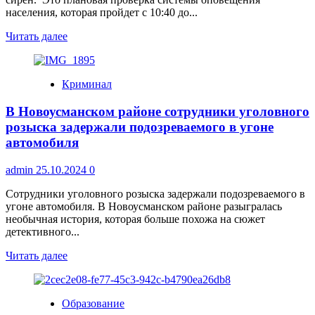
населения, которая пройдет с 10:40 до...
Прочитать
Читать далее
больше
о
30
Криминал
октября
проверка
В Новоусманском районе сотрудники уголовного
системы
оповещения
розыска задержали подозреваемого в угоне
в
автомобиля
Воронеже
admin
25.10.2024
0
Сотрудники уголовного розыска задержали подозреваемого в
угоне автомобиля. В Новоусманском районе разыгралась
необычная история, которая больше похожа на сюжет
детективного...
Прочитать
Читать далее
больше
о
В
Образование
Новоусманском