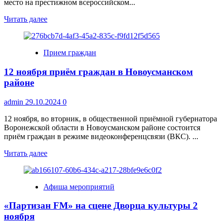
место на престижном всероссийском...
Прочитать
Читать далее
больше
о
«Таланты
Прием граждан
села»
творческий
12 ноября приём граждан в Новоусманском
коллектив
покоривший
районе
Россию
admin
29.10.2024
0
12 ноября, во вторник, в общественной приёмной губернатора
Воронежской области в Новоусманском районе состоится
приём граждан в режиме видеоконференцсвязи (ВКС). ...
Прочитать
Читать далее
больше
о
12
Афиша мероприятий
ноября
приём
«Партизан FM» на сцене Дворца культуры 2
граждан
в
ноября