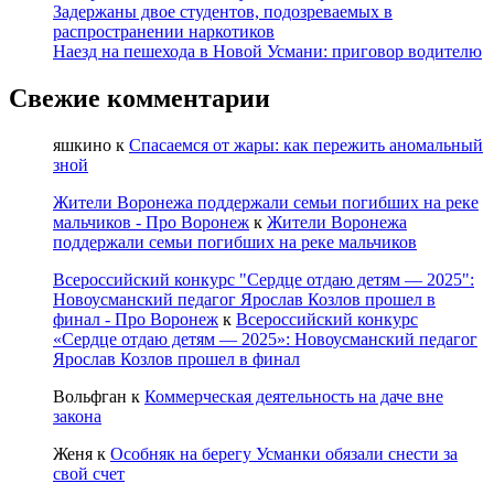
Задержаны двое студентов, подозреваемых в
опытом
распространении наркотиков
и
Наезд на пешехода в Новой Усмани: приговор водителю
новыми
идеями
Свежие комментарии
яшкино
к
Спасаемся от жары: как пережить аномальный
зной
Жители Воронежа поддержали семьи погибших на реке
мальчиков - Про Воронеж
к
Жители Воронежа
поддержали семьи погибших на реке мальчиков
Всероссийский конкурс "Сердце отдаю детям — 2025":
Новоусманский педагог Ярослав Козлов прошел в
финал - Про Воронеж
к
Всероссийский конкурс
«Сердце отдаю детям — 2025»: Новоусманский педагог
Ярослав Козлов прошел в финал
Вольфган
к
Коммерческая деятельность на даче вне
закона
Женя
к
Особняк на берегу Усманки обязали снести за
свой счет