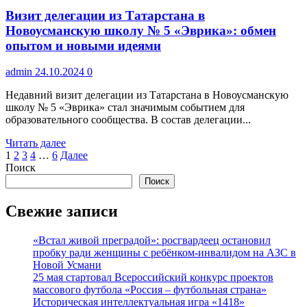
районе
Визит делегации из Татарстана в
сотрудники
уголовного
Новоусманскую школу № 5 «Эврика»: обмен
розыска
опытом и новыми идеями
задержали
подозреваемого
admin
24.10.2024
0
в
угоне
Недавний визит делегации из Татарстана в Новоусманскую
автомобиля
школу № 5 «Эврика» стал значимым событием для
образовательного сообщества. В состав делегации...
Прочитать
Читать далее
Пагинация
больше
1
2
3
4
…
6
Далее
о
Поиск
записей
Визит
Поиск
делегации
из
Свежие записи
Татарстана
в
«Встал живой преградой»: росгвардеец остановил
Новоусманскую
пробку ради женщины с ребёнком-инвалидом на АЗС в
школу
Новой Усмани
№
25 мая стартовал Всероссийский конкурс проектов
5
массового футбола «Россия – футбольная страна»
«Эврика»:
Историческая интеллектуальная игра «1418»
обмен