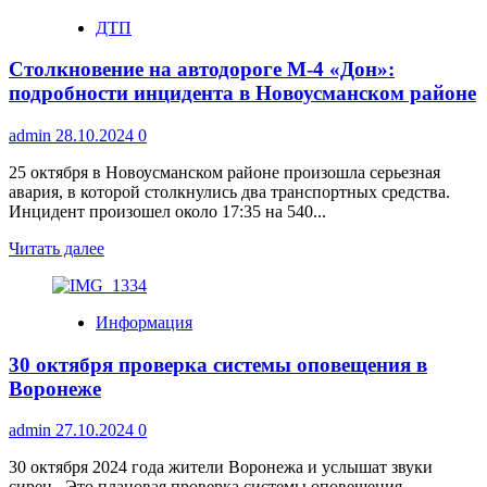
Серебряные
ДТП
призёры
Спартакиады
Столкновение на автодороге М-4 «Дон»:
«Спортивная
перемена»
подробности инцидента в Новоусманском районе
admin
28.10.2024
0
25 октября в Новоусманском районе произошла серьезная
авария, в которой столкнулись два транспортных средства.
Инцидент произошел около 17:35 на 540...
Прочитать
Читать далее
больше
о
Столкновение
Информация
на
автодороге
30 октября проверка системы оповещения в
М-4
«Дон»:
Воронеже
подробности
инцидента
admin
27.10.2024
0
в
Новоусманском
30 октября 2024 года жители Воронежа и услышат звуки
районе
сирен. Это плановая проверка системы оповещения