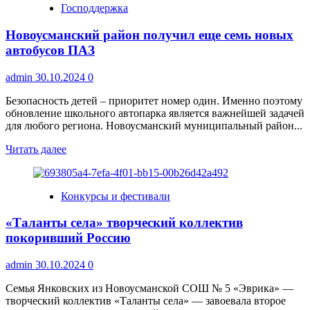
Господдержка
школьники
покорили
Новоусманский район получил еще семь новых
«Большую
перемену»
автобусов ПАЗ
admin
30.10.2024
0
Безопасность детей – приоритет номер один. Именно поэтому
обновление школьного автопарка является важнейшей задачей
для любого региона. Новоусманский муниципальный район...
Прочитать
Читать далее
больше
о
Новоусманский
Конкурсы и фестивали
район
получил
«Таланты села» творческий коллектив
еще
семь
покоривший Россию
новых
автобусов
admin
30.10.2024
0
ПАЗ
Семья Янковских из Новоусманской СОШ № 5 «Эврика» —
творческий коллектив «Таланты села» — завоевала второе