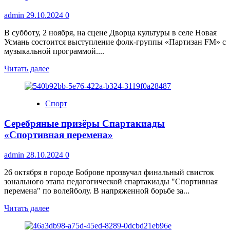
Новоусманском
районе
admin
29.10.2024
0
В субботу, 2 ноября, на сцене Дворца культуры в селе Новая
Усмань состоится выступление фолк-группы «Партизан FM» с
музыкальной программой....
Прочитать
Читать далее
больше
о
«Партизан
Спорт
FM»
на
Серебряные призёры Спартакиады
сцене
Дворца
«Спортивная перемена»
культуры
2
admin
28.10.2024
0
ноября
26 октября в городе Боброве прозвучал финальный свисток
зонального этапа педагогической спартакиады "Спортивная
перемена" по волейболу. В напряженной борьбе за...
Прочитать
Читать далее
больше
о