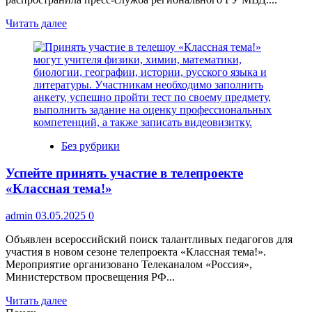
Прочитать
Читать далее
больше
о
Аферист
из
Воронежа
оформил
кредит
на
собутыльника
Без рубрики
Успейте принять участие в телепроекте
«Классная тема!»
admin
03.05.2025
0
Объявлен всероссийский поиск талантливых педагогов для
участия в новом сезоне телепроекта «Классная тема!».
Мероприятие организовано Телеканалом «Россия»,
Министерством просвещения РФ...
Прочитать
Читать далее