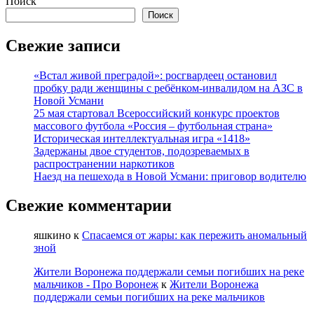
больше
Поиск
о
Поиск
Успейте
принять
Свежие записи
участие
в
«Встал живой преградой»: росгвардеец остановил
телепроекте
пробку ради женщины с ребёнком-инвалидом на АЗС в
«Классная
Новой Усмани
тема!»
25 мая стартовал Всероссийский конкурс проектов
массового футбола «Россия – футбольная страна»
Историческая интеллектуальная игра «1418»
Задержаны двое студентов, подозреваемых в
распространении наркотиков
Наезд на пешехода в Новой Усмани: приговор водителю
Свежие комментарии
яшкино
к
Спасаемся от жары: как пережить аномальный
зной
Жители Воронежа поддержали семьи погибших на реке
мальчиков - Про Воронеж
к
Жители Воронежа
поддержали семьи погибших на реке мальчиков