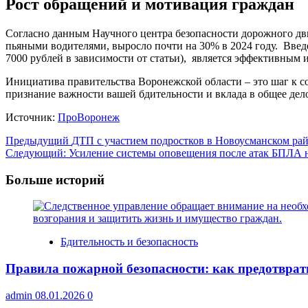
Рост обращений и мотивация граждан
Согласно данным Научного центра безопасности дорожного дв
пьяными водителями, выросло почти на 30% в 2024 году. Введ
7000 рублей в зависимости от статьи), является эффективны
Инициатива правительства Воронежской области – это шаг к со
признание важности вашей бдительности и вклада в общее дел
Источник:
ПроВоронеж
Навигация
Предыдущий
ДТП с участием подростков в Новоусманском ра
Следующий:
Усиление системы оповещения после атак БПЛА на
записи
Больше историй
Бдительность и безопасность
Правила пожарной безопасности: как предотврат
admin
08.01.2026
0