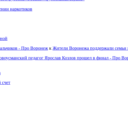
ении наркотиков
зной
альчиков - Про Воронеж
к
Жители Воронежа поддержали семьи 
овоусманский педагог Ярослав Козлов прошел в финал - Про В
а
 счет