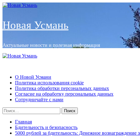
Перейти
к
содержимому
Новая Усмань
Актуальные новости и полезная информация
Основное
меню
Новая Усмань
О Новой Усмани
Политика использования cookie
Политика обработки персональных данных
Согласие на обработку персональных данных
Сотрудничайте с нами
Найти:
Главная
Бдительность и безопасность
5000 рублей за бдительность: Денежное вознаграждение 