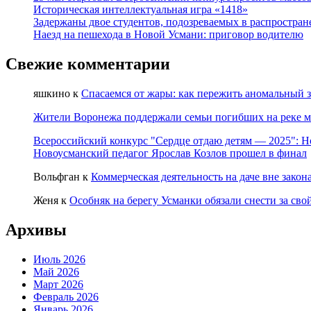
Историческая интеллектуальная игра «1418»
Задержаны двое студентов, подозреваемых в распростран
Наезд на пешехода в Новой Усмани: приговор водителю
Свежие комментарии
яшкино
к
Спасаемся от жары: как пережить аномальный 
Жители Воронежа поддержали семьи погибших на реке м
Всероссийский конкурс "Сердце отдаю детям — 2025": Н
Новоусманский педагог Ярослав Козлов прошел в финал
Вольфган
к
Коммерческая деятельность на даче вне закон
Женя
к
Особняк на берегу Усманки обязали снести за свой
Архивы
Июль 2026
Май 2026
Март 2026
Февраль 2026
Январь 2026