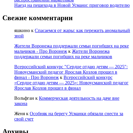
Наезд на пешехода в Новой Усмани: приговор водителю
Свежие комментарии
яшкино
к
Спасаемся от жары: как пережить аномальный
зной
Жители Воронежа поддержали семьи погибших на реке
мальчиков - Про Воронеж
к
Жители Воронежа
поддержали семьи погибших на реке мальчиков
Всероссийский конкурс "Сердце отдаю детям — 2025":
Новоусманский педагог Ярослав Козлов прошел в
финал - Про Воронеж
к
Всероссийский конкурс
«Сердце отдаю детям — 2025»: Новоусманский педагог
Ярослав Козлов прошел в финал
Вольфган
к
Коммерческая деятельность на даче вне
закона
Женя
к
Особняк на берегу Усманки обязали снести за
свой счет
Архивы