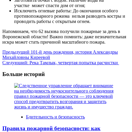
Заготовить бочки с водой: Наличие воды на
участке может спасти дом от огня;
Исключить огневые работы: До окончания особого
противопожарного режима нельзя разводить костры и
проводить работы с открытым огнем.
Напоминаем, что 62 вызова получили пожарные за день в
Воронежской области! Важно помнить: даже незначительная
искра может стать причиной масштабного пожара.
Навигация
Предыдущий
101-й день рождения, история Александры
Михайловны Киреевой
записи
Следующий:
Река Тамлык, четвертая попытка расчистки
Больше историй
Бдительность и безопасность
Правила пожарной безопасности: как