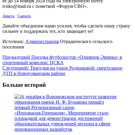
её до 14 ноября 2024 года на электронную почту
rcnko@mail.ru с пометкой «Форум СВО».
Анкета
Скачать
Давайте объединим наши усилия, чтобы сделать нашу страну
сильнее и поддержать тех, кто защищает ее!
Источник:
Администрация
Отрадненского сельского
поселения
Навигация
Предыдущий
Поездка футболистов «Олимпик-Эврика» в
спортивный комплекс ЦСКА
записи
Следующий:
Трагедия на улице Родниковой: смертельное
ДТП в Новоусманском районе
Больше историй