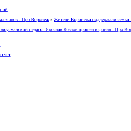
зной
альчиков - Про Воронеж
к
Жители Воронежа поддержали семьи 
овоусманский педагог Ярослав Козлов прошел в финал - Про В
а
 счет