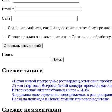
Email
*
Сайт
Сохранить моё имя, email и адрес сайта в этом браузере д
Я подтверждаю ознакомление и даю Согласие на обработку 
Поиск
Поиск
Свежие записи
«Встал живой преградой»: росгвардеец остановил проб
25 мая стартовал Всероссийский конкурс проектов массов
Историческая интеллектуальная игра «1418»
Задержаны двое студентов, подозреваемых в распростран
Наезд на пешехода в Новой Усмани: приговор водителю
Свежие комментарии