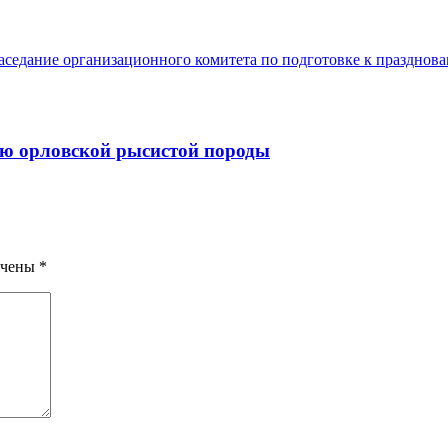
ию орловской рысистой породы
ечены
*