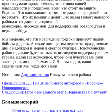
просто гуманитарная помощь, это символ нашей
благодарности и поддержки всем, кто стоит на защите
Родины. Это напоминание о том, что даже на передовой они
не забыты. Что их помнят и ценят! Это вклад Новоусманского
района в создание праздничной
атмосферы, необходимой для поддержания боевого духа и
веры в победу.
Мы уверены, что эти новогодние подарки принесут нашим
бойцам радость. А также помогут им пережить праздничные
дни с надеждой и верой в светлое будущее. Новоусманский
район и дальше будет оказывать всемерную поддержку своим
героям. Делая все возможное, чтобы они чувствовали себя
защищёнными и любимыми. С Новым годом, наши
защитники! Мы гордимся вами!
Источник:
Администрация
Новоусманского района
Навигация
Предыдущий
ДТП на 20 километре автодороги «Воронеж-
Нововоронеж»
записи
Следующий:
Итоги зонального этапа Первенства по футзалу
Больше историй