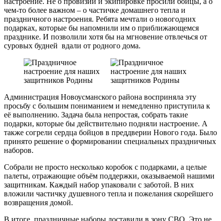
настроение. Не о провизии и экипировке просили бойцы, а о
чем-то более важном – о частичке домашнего тепла и
праздничного настроения. Ребята мечтали о новогодних
подарках, которые бы напомнили им о приближающемся
празднике. И позволили хотя бы на мгновение отвлечься от
суровых будней вдали от родного дома.
Администрация Новоусманского района восприняла эту
просьбу с большим пониманием и немедленно приступила к
её выполнению. Задача была непростая, собрать такие
подарки, которые бы действительно подняли настроение. А
также согрели сердца бойцов в преддверии Нового года. Было
принято решение о формировании специальных праздничных
наборов.
Собрали не просто несколько коробок с подарками, а целые
палеты, отражающие объём поддержки, оказываемой нашими
защитникам. Каждый набор упаковали с заботой. В них
вложили частичку душевного тепла и пожелания скорейшего
возвращения домой.
В итоге, праздничные наборы доставили в зону СВО. Это не