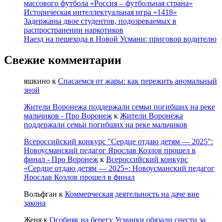
массового футбола «Россия – футбольная страна»
Историческая интеллектуальная игра «1418»
Задержаны двое студентов, подозреваемых в
распространении наркотиков
Наезд на пешехода в Новой Усмани: приговор водителю
Свежие комментарии
яшкино
к
Спасаемся от жары: как пережить аномальный
зной
Жители Воронежа поддержали семьи погибших на реке
мальчиков - Про Воронеж
к
Жители Воронежа
поддержали семьи погибших на реке мальчиков
Всероссийский конкурс "Сердце отдаю детям — 2025":
Новоусманский педагог Ярослав Козлов прошел в
финал - Про Воронеж
к
Всероссийский конкурс
«Сердце отдаю детям — 2025»: Новоусманский педагог
Ярослав Козлов прошел в финал
Вольфган
к
Коммерческая деятельность на даче вне
закона
Женя
к
Особняк на берегу Усманки обязали снести за