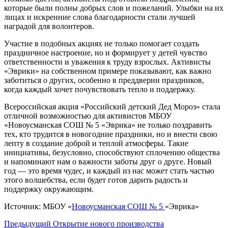
которые были полны добрых слов и пожеланий. Улыбки на их
лицах и искренние слова благодарности стали лучшей
наградой для волонтеров.
Участие в подобных акциях не только помогает создать
праздничное настроение, но и формирует у детей чувство
ответственности и уважения к труду взрослых. Активисты
«Эврики» на собственном примере показывают, как важно
заботиться о других, особенно в преддверии праздников,
когда каждый хочет почувствовать тепло и поддержку.
Всероссийская акция «Российский детский Дед Мороз» стала
отличной возможностью для активистов МБОУ
«Новоусманская СОШ № 5 «Эврика» не только поздравить
тех, кто трудится в новогодние праздники, но и внести свою
лепту в создание доброй и теплой атмосферы. Такие
инициативы, безусловно, способствуют сплочению общества
и напоминают нам о важности заботы друг о друге. Новый
год — это время чудес, и каждый из нас может стать частью
этого волшебства, если будет готов дарить радость и
поддержку окружающим.
Источник: МБОУ «
Новоусманская СОШ № 5
«Эврика»
Навигация
Предыдущий
Открытие нового производства