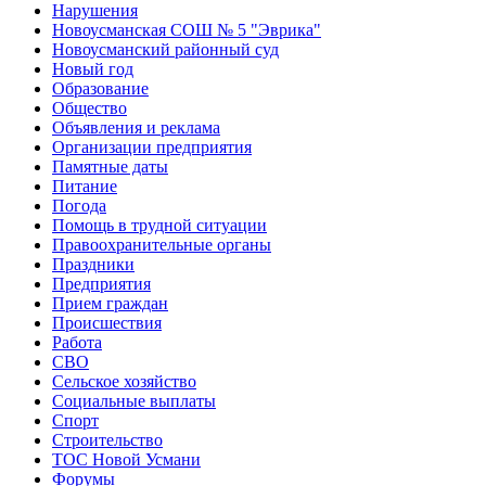
Нарушения
Новоусманская СОШ № 5 "Эврика"
Новоусманский районный суд
Новый год
Образование
Общество
Объявления и реклама
Организации предприятия
Памятные даты
Питание
Погода
Помощь в трудной ситуации
Правоохранительные органы
Праздники
Предприятия
Прием граждан
Происшествия
Работа
СВО
Сельское хозяйство
Социальные выплаты
Спорт
Строительство
ТОС Новой Усмани
Форумы