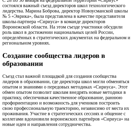
С 28 по 30 января на федеральной территории «Сириус»
состоялся важный съезд директоров школ технологического
лидерства. Марина Боброва, директор Новоусманской школы
№ 5 «Эврика», была представлена в качестве представителя
школы-партнера «Сириуса» в команде директоров
Воронежской области. На этом съезде участники обсудили
роль школ в достижении национальных целей России,
определённых в стратегических документах на федеральном и
региональном уровнях.
Создание сообщества лидеров в
образовании
Съезд стал важной площадкой для создания сообщества
лидеров в образовании, где директора школ могли обменяться
опытом и знаниями о передовых методиках «Сириуса». Этот
обмен опытом позволит школам внедрять новые методики в
практику, обеспечивая качественное образование, раннюю
профориентацию и возможность для учеников построить
свою профессиональную траекторию, независимо от места их
проживания. Участие в стратегических сессиях и общение с
коллегами вдохновили воронежских партнёров «Сириуса» на
новые идеи и направления сотрудничества.