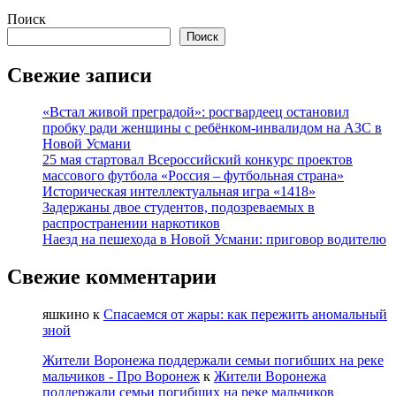
Поиск
Поиск
Свежие записи
«Встал живой преградой»: росгвардеец остановил
пробку ради женщины с ребёнком-инвалидом на АЗС в
Новой Усмани
25 мая стартовал Всероссийский конкурс проектов
массового футбола «Россия – футбольная страна»
Историческая интеллектуальная игра «1418»
Задержаны двое студентов, подозреваемых в
распространении наркотиков
Наезд на пешехода в Новой Усмани: приговор водителю
Свежие комментарии
яшкино
к
Спасаемся от жары: как пережить аномальный
зной
Жители Воронежа поддержали семьи погибших на реке
мальчиков - Про Воронеж
к
Жители Воронежа
поддержали семьи погибших на реке мальчиков