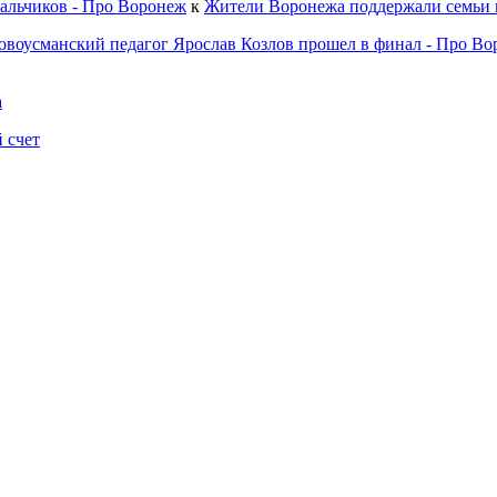
альчиков - Про Воронеж
к
Жители Воронежа поддержали семьи 
овоусманский педагог Ярослав Козлов прошел в финал - Про В
а
 счет