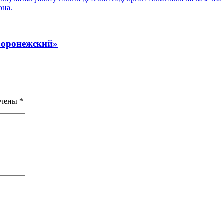
«Воронежский»
ечены
*