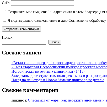
Сайт
Сохранить моё имя, email и адрес сайта в этом браузере д
Я подтверждаю ознакомление и даю Согласие на обработку 
Поиск
Поиск
Свежие записи
«Встал живой преградой»: росгвардеец остановил проб
25 мая стартовал Всероссийский конкурс проектов массов
Историческая интеллектуальная игра «1418»
Задержаны двое студентов, подозреваемых в распростран
Наезд на пешехода в Новой Усмани: приговор водителю
Свежие комментарии
яшкино
к
Спасаемся от жары: как пережить аномальный 