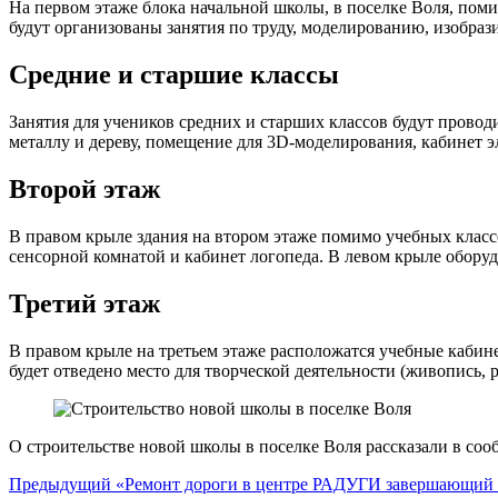
На первом этаже блока начальной школы, в поселке Воля, пом
будут организованы занятия по труду, моделированию, изобра
Средние и старшие классы
Занятия для учеников средних и старших классов будут провод
металлу и дереву, помещение для 3D-моделирования, кабинет э
Второй этаж
В правом крыле здания на втором этаже помимо учебных классо
сенсорной комнатой и кабинет логопеда. В левом крыле оборуд
Третий этаж
В правом крыле на третьем этаже расположатся учебные кабин
будет отведено место для творческой деятельности (живопись, р
О строительстве новой школы в поселке Воля рассказали в со
Навигация
Предыдущий
«Ремонт дороги в центре РАДУГИ завершающий 