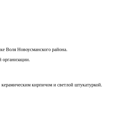
лке Воля Новоусманского района.
й организации.
ан керамическим кирпичом и светлой штукатуркой.