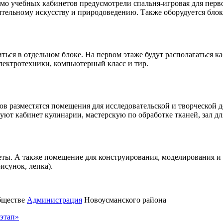
имо учебных кабинетов предусмотрели спальня-игровая для перво
зительному искусству и природоведению. Также оборудуется бло
иться в отдельном блоке. На первом этаже будут располагаться 
лектротехники, компьютерный класс и тир.
в разместятся помещения для исследовательской и творческой д
уют кабинет кулинарии, мастерскую по обработке тканей, зал дл
еты. А также помещение для конструирования, моделирования и
исунок, лепка).
обществе
Администрация
Новоусманского района
этап»