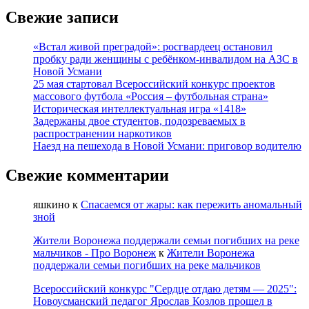
ДЛЯ
Свежие записи
ПОБЕДЫ»
Благотворительный
«Встал живой преградой»: росгвардеец остановил
концерт
пробку ради женщины с ребёнком-инвалидом на АЗС в
Новой Усмани
25 мая стартовал Всероссийский конкурс проектов
массового футбола «Россия – футбольная страна»
Историческая интеллектуальная игра «1418»
Задержаны двое студентов, подозреваемых в
распространении наркотиков
Наезд на пешехода в Новой Усмани: приговор водителю
Свежие комментарии
яшкино
к
Спасаемся от жары: как пережить аномальный
зной
Жители Воронежа поддержали семьи погибших на реке
мальчиков - Про Воронеж
к
Жители Воронежа
поддержали семьи погибших на реке мальчиков
Всероссийский конкурс "Сердце отдаю детям — 2025":
Новоусманский педагог Ярослав Козлов прошел в