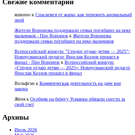
Свежие комментарии
яшкино
к
Спасаемся от жары: как пережить аномальный
зной
Жители Воронежа поддержали семьи погибших на реке
мальчиков - Про Воронеж
к
Жители Воронежа
поддержали семьи погибших на реке мальчиков
Всероссийский конкурс "Сердце отдаю детям — 2025":
Новоусманский педагог Ярослав Козлов прошел в
финал - Про Воронеж
к
Всероссийский конкурс
«Сердце отдаю детям — 2025»: Новоусманский педагог
Ярослав Козлов прошел в финал
Вольфган
к
Коммерческая деятельность на даче вне
закона
Женя
к
Особняк на берегу Усманки обязали снести за
свой счет
Архивы
Июль 2026