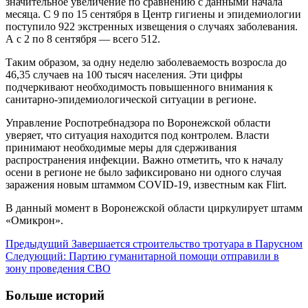
значительное увеличение по сравнению с данными начала
месяца. С 9 по 15 сентября в Центр гигиены и эпидемиологии
поступило 922 экстренных извещения о случаях заболевания.
А с 2 по 8 сентября — всего 512.
Таким образом, за одну неделю заболеваемость возросла до
46,35 случаев на 100 тысяч населения. Эти цифры
подчеркивают необходимость повышенного внимания к
санитарно-эпидемиологической ситуации в регионе.
Управление Роспотребнадзора по Воронежской области
уверяет, что ситуация находится под контролем. Власти
принимают необходимые меры для сдерживания
распространения инфекции. Важно отметить, что к началу
осени в регионе не было зафиксировано ни одного случая
заражения новым штаммом COVID-19, известным как Flirt.
В данный момент в Воронежской области циркулирует штамм
«Омикрон».
Навигация
Предыдущий
Завершается строительство тротуара в Парусном
Следующий:
Партию гуманитарной помощи отправили в
записи
зону проведения СВО
Больше историй