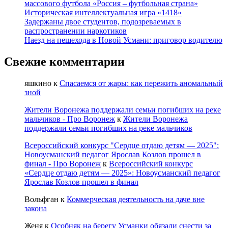
массового футбола «Россия – футбольная страна»
Историческая интеллектуальная игра «1418»
Задержаны двое студентов, подозреваемых в
распространении наркотиков
Наезд на пешехода в Новой Усмани: приговор водителю
Свежие комментарии
яшкино
к
Спасаемся от жары: как пережить аномальный
зной
Жители Воронежа поддержали семьи погибших на реке
мальчиков - Про Воронеж
к
Жители Воронежа
поддержали семьи погибших на реке мальчиков
Всероссийский конкурс "Сердце отдаю детям — 2025":
Новоусманский педагог Ярослав Козлов прошел в
финал - Про Воронеж
к
Всероссийский конкурс
«Сердце отдаю детям — 2025»: Новоусманский педагог
Ярослав Козлов прошел в финал
Вольфган
к
Коммерческая деятельность на даче вне
закона
Женя
к
Особняк на берегу Усманки обязали снести за